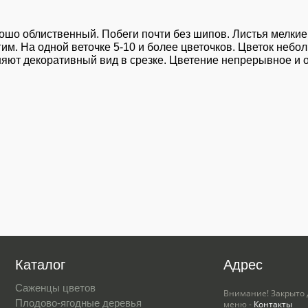
ошо облиственный. Побеги почти без шипов. Листья мелкие
им. На одной веточке 5-10 и более цветочков. Цветок небол
няют декоративный вид в срезке. Цветение непрерывное и о
Каталог
Адрес
Саженцы цветов
Внимание! Закрыто 
Плодово-ягодные деревья
меню -
Контакты