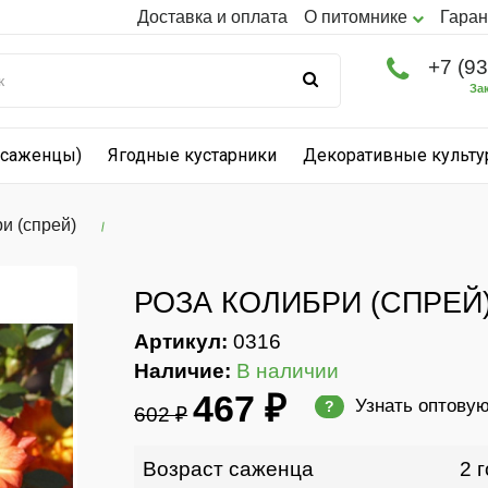
Доставка и оплата
О питомнике
Гаран
+7 (9
За
(саженцы)
Ягодные кустарники
Декоративные культ
и (спрей)
РОЗА КОЛИБРИ (СПРЕЙ
Артикул:
0316
Наличие:
В наличии
467 ₽
Узнать оптову
?
602 ₽
Возраст саженца
2 