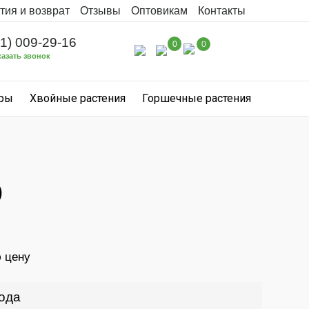
тия и возврат
Отзывы
Оптовикам
Контакты
31) 009-29-16
0
0
казать звонок
уры
Хвойные растения
Горшечные растения
)
ю цену
года