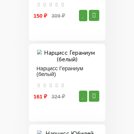
150 ₽
309 ₽
Нарцисс Гераниум
(белый)
161 ₽
324 ₽