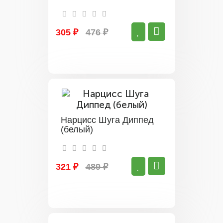
305 ₽
476 ₽
Нарцисс Шуга Диппед
(белый)
321 ₽
489 ₽