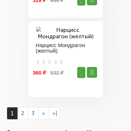
328 ₽
498 ₽
Нарцисс Мондрагон
(желтый)
360 ₽
532 ₽
1
2
3
>
>|