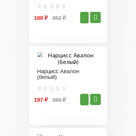
188 ₽
352 ₽
Нарцисс Авалон
(белый)
197 ₽
360 ₽