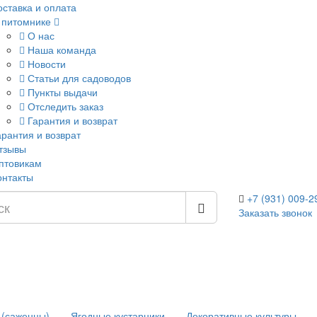
оставка и оплата
 питомнике
О нас
Наша команда
Новости
Статьи для садоводов
Пункты выдачи
Отследить заказ
Гарантия и возврат
арантия и возврат
тзывы
птовикам
онтакты
+7 (931) 009-2
Заказать звонок
 (саженцы)
Ягодные кустарники
Декоративные культуры