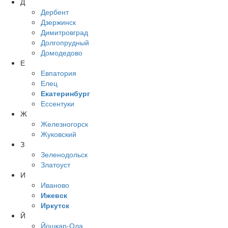
Д
Дербент
Дзержинск
Димитровград
Долгопрудный
Домодедово
Е
Евпатория
Елец
Екатеринбург
Ессентуки
Ж
Железногорск
Жуковский
З
Зеленодольск
Златоуст
И
Иваново
Ижевск
Иркутск
Й
Йошкар-Ола