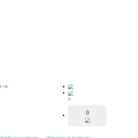
9-16
0
0
Хвойные растения
Горшечные растения