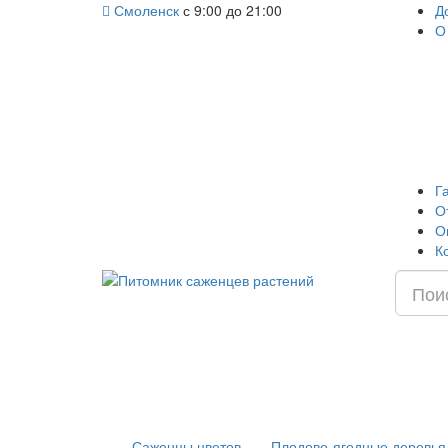
Смоленск
с 9:00 до 21:00
Д
О
Г
О
О
К
Саженцы цветов
Плодово-ягодные деревья