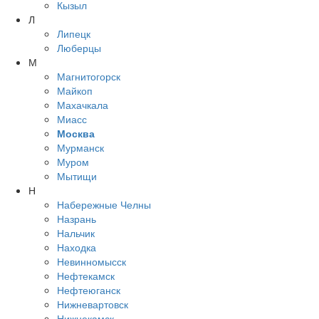
Кызыл
Л
Липецк
Люберцы
М
Магнитогорск
Майкоп
Махачкала
Миасс
Москва
Мурманск
Муром
Мытищи
Н
Набережные Челны
Назрань
Нальчик
Находка
Невинномысск
Нефтекамск
Нефтеюганск
Нижневартовск
Нижнекамск