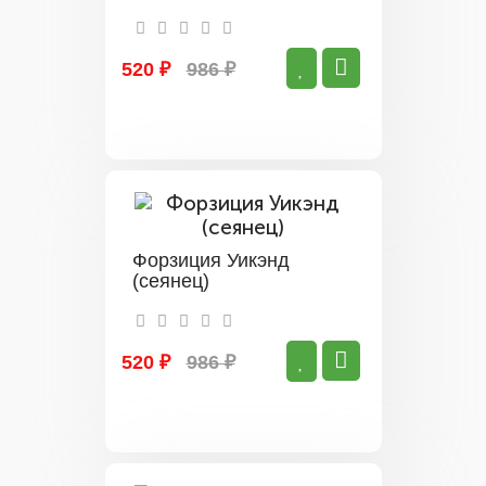
520 ₽
986 ₽
Форзиция Уикэнд
(сеянец)
520 ₽
986 ₽