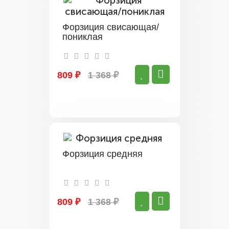
Форзиция свисающая/
пониклая
809 ₽
1 368 ₽
Форзиция средняя
809 ₽
1 368 ₽