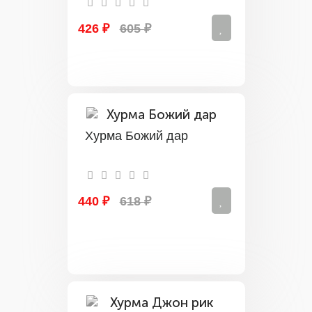
426 ₽
605 ₽
Хурма Божий дар
440 ₽
618 ₽