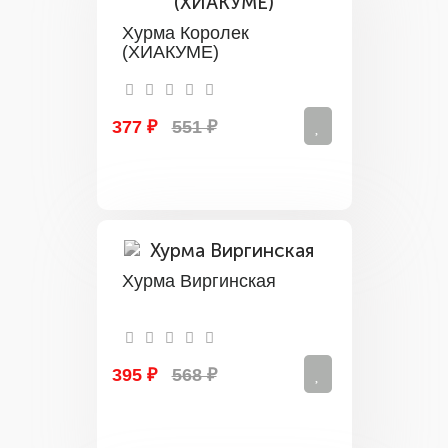
Хурма Королек
(ХИАКУМЕ)
377 ₽
551 ₽
Хурма Виргинская
395 ₽
568 ₽