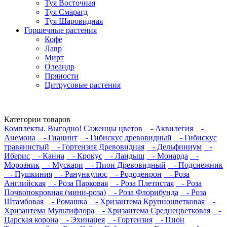
Туя Восточная
Туя Смарагд
Туя Шаровидная
Горшечные растения
Кофе
Лавр
Мирт
Олеандр
Пряности
Цитрусовые растения
Категории товаров
Комплекты. Выгодно!
Саженцы цветов
- Аквилегия
-
Анемона
- Гиацинт
- Гибискус древовидный
- Гибискус
травянистый
- Гортензия Древовидная
- Дельфиниум
-
Иберис
- Канна
- Крокус
- Ландыш
- Монарда
-
Морозник
- Мускари
- Пион Древовидный
- Подснежник
- Пушкиния
- Ранункулюс
- Рододенрон
- Роза
Английская
- Роза Парковая
- Роза Плетистая
- Роза
Почвопокровная (мини-роза)
- Роза Флорибунда
- Роза
Штамбовая
- Ромашка
- Хризантема Крупноцветковая
-
Хризантема Мультифлора
- Хризантема Среднецветковая
-
Царская корона
- Эхинацея
- Гортензия
- Пион