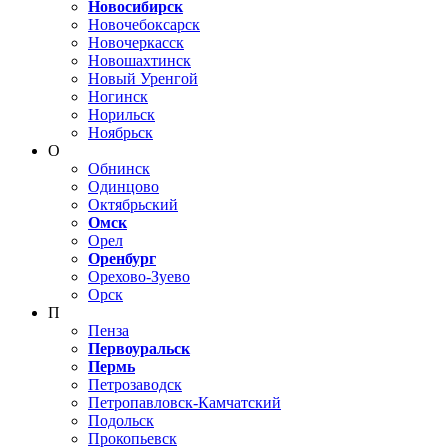
Новосибирск
Новочебоксарск
Новочеркасск
Новошахтинск
Новый Уренгой
Ногинск
Норильск
Ноябрьск
О
Обнинск
Одинцово
Октябрьский
Омск
Орел
Оренбург
Орехово-Зуево
Орск
П
Пенза
Первоуральск
Пермь
Петрозаводск
Петропавловск-Камчатский
Подольск
Прокопьевск