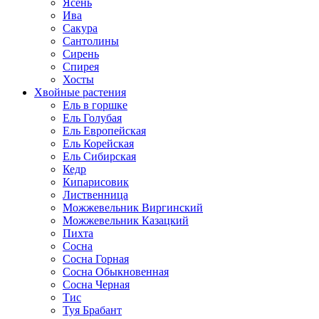
Ясень
Ива
Сакура
Сантолины
Сирень
Спирея
Хосты
Хвойные растения
Ель в горшке
Ель Голубая
Ель Европейская
Ель Корейская
Ель Сибирская
Кедр
Кипарисовик
Лиственница
Можжевельник Виргинский
Можжевельник Казацкий
Пихта
Сосна
Сосна Горная
Сосна Обыкновенная
Сосна Черная
Тис
Туя Брабант