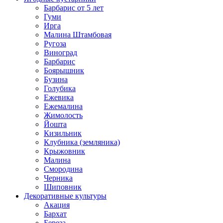
Барбарис от 5 лет
Гуми
Ирга
Малина Штамбовая
Ругоза
Виноград
Барбарис
Боярышник
Бузина
Голубика
Ежевика
Ежемалина
Жимолость
Йошта
Кизильник
Клубника (земляника)
Крыжовник
Малина
Смородина
Черника
Шиповник
Декоративные культуры
Акация
Бархат
Береза