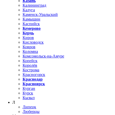
Казань
Калининград
Калуга
Каменск-Уральский
Камышин
Каспийск
Кемерово
Керчь
Киров
Кисловодск
Ковров
Коломна
Комсомольск-на-Амуре
Копейск
Королёв
Кострома
Красногорск
Краснодар
Красноярск
Курган
Курск
Кызыл
Л
Липецк
Люберцы