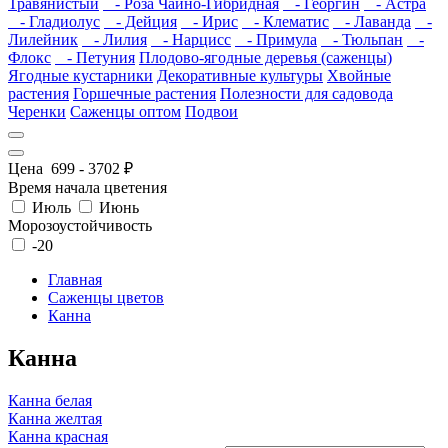
Травянистый
- Роза Чайно-Гибридная
- Георгин
- Астра
- Гладиолус
- Дейция
- Ирис
- Клематис
- Лаванда
-
Лилейник
- Лилия
- Нарцисс
- Примула
- Тюльпан
-
Флокс
- Петуния
Плодово-ягодные деревья (саженцы)
Ягодные кустарники
Декоративные культуры
Хвойные
растения
Горшечные растения
Полезности для садовода
Черенки
Саженцы оптом
Подвои
Цена
699
-
3702
₽
Время начала цветения
Июль
Июнь
Морозоустойчивость
-20
Главная
Саженцы цветов
Канна
Канна
Канна белая
Канна желтая
Канна красная