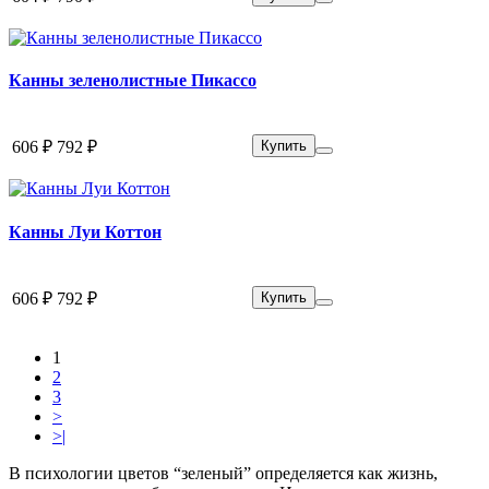
Канны зеленолистные Пикассо
606 ₽
792 ₽
Купить
Канны Луи Коттон
606 ₽
792 ₽
Купить
1
2
3
>
>|
В психологии цветов “зеленый” определяется как жизнь,