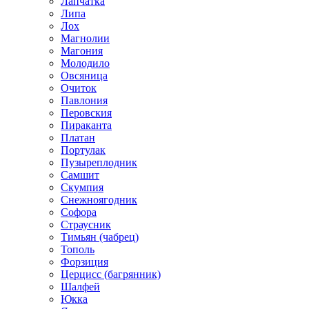
Лапчатка
Липа
Лох
Магнолии
Магония
Молодило
Овсяница
Очиток
Павлония
Перовския
Пираканта
Платан
Портулак
Пузыреплодник
Самшит
Скумпия
Снежноягодник
Софора
Страусник
Тимьян (чабрец)
Тополь
Форзиция
Церцисс (багрянник)
Шалфей
Юкка