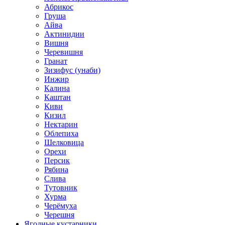
Абрикос
Груша
Айва
Актинидии
Вишня
Черевишня
Гранат
Зизифус (унаби)
Инжир
Калина
Каштан
Киви
Кизил
Нектарин
Облепиха
Шелковица
Орехи
Персик
Рябина
Слива
Тутовник
Хурма
Черёмуха
Черешня
Ягодные кустарники