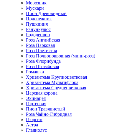
Морозник
Мускари
Пион Древовидный
Подснежник
Пушкиния
Ранункулюс
Рододенрон
Роза Английская
Роза Парковая
Роза Плетистая
Роза Почвопокровная (мини-роза)
Роза Флорибунда
Роза Штамбовая
Ромашка
Хризантема Крупноцветковая
Хризантема Мультифлора
Хризантема Среднецветковая
Царская корона
Эхинацея
Гортензия
Пион Травянистый
Роза Чайно-Гибридная
Георгин
Астра
Гладиолус