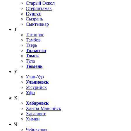
Старый Оскол
Стерлитамак
Сургут
Сызрань
Сыктывкар
Т
Таганрог
Тамбов
Тверь
Тольятти
Томск
Тула
Тюмень
У
Улан-Удэ
Ульяновск
Уссурийск
Уфа
Х
Хабаровск
Ханты-Мансийск
Хасавюрт
Химки
Ч
Чебоксары