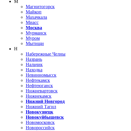
М
Магнитогорск
Майкоп
Махачкала
Миасс
Москва
Мурманск
Муром
Мытищи
Н
Набережные Челны
Назрань
Нальчик
Находка
Невинномысск
Нефтекамск
Нефтеюганск
Нижневартовск
Нижнекамск
Нижний Новгород
Нижний Тагил
Новокузнецк
Новокуйбышевск
Новомосковск
Новороссийск