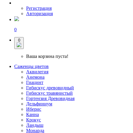
Регистрация
Авторизация
0
0
Ваша корзина пуста!
Саженцы цветов
Аквилегия
Анемона
Гиацинт
Гибискус древовидный
Гибискус травянистый
Гортензия Древовидная
Дельфиниум
Иберис
Канна
Крокус
Ландыш
Монарда