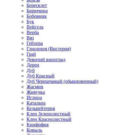
Бересклет
Бирючина
Бобовник
Бук
Вейгела
Верба
Вяз
Гейхера
Глициния (Вистерия)
Граб
Девичий виноград
Дерен
Дуб
Дуб Красный
Дуб Черешчаный (обыкновенный)
Жасмин
Живучка
Иглица
Катальпа
Кельрейтерия
Клен Зеленолистный
Клен Краснолистный
Книфофия
Ковыль