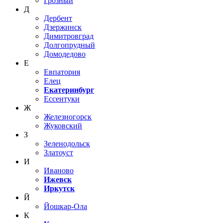
Грозный
Д
Дербент
Дзержинск
Димитровград
Долгопрудный
Домодедово
Е
Евпатория
Елец
Екатеринбург
Ессентуки
Ж
Железногорск
Жуковский
З
Зеленодольск
Златоуст
И
Иваново
Ижевск
Иркутск
Й
Йошкар-Ола
К