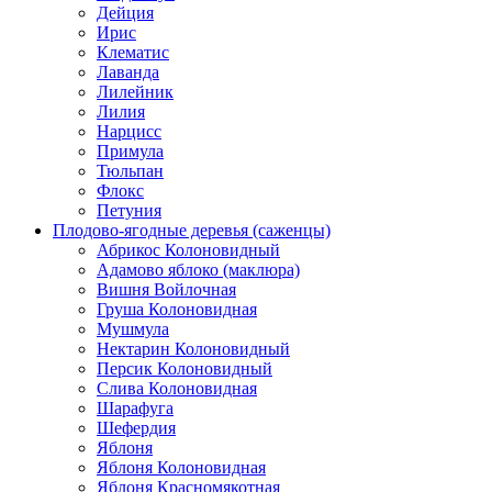
Дейция
Ирис
Клематис
Лаванда
Лилейник
Лилия
Нарцисс
Примула
Тюльпан
Флокс
Петуния
Плодово-ягодные деревья (саженцы)
Абрикос Колоновидный
Адамово яблоко (маклюра)
Вишня Войлочная
Груша Колоновидная
Мушмула
Нектарин Колоновидный
Персик Колоновидный
Слива Колоновидная
Шарафуга
Шефердия
Яблоня
Яблоня Колоновидная
Яблоня Красномякотная