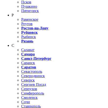
Псков
Пушкино
Пятигорск
Р
Раменское
Реутов
Ростов-на-Дону
Рубцовск
Рыбинск
Рязань
С
Салават
Самара
Санкт-Петербург
Саранск
Саратов
Севастополь
Северодвинск
Северск
Сергиев Посад
Серпухов
Симферополь
Смоленск
Сочи
Ставрополь