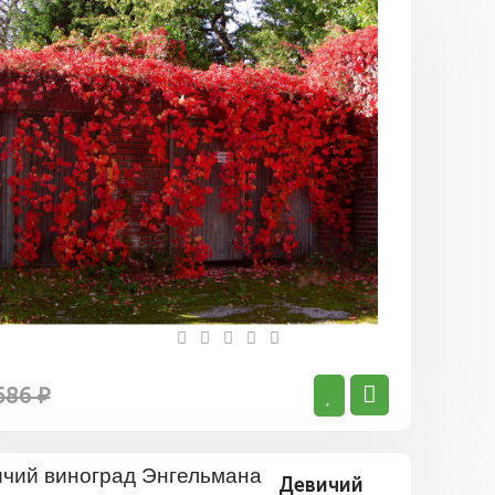
Девичий
виноград
Красная
стена
586 ₽
Девичий