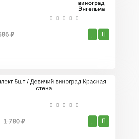
виноград
Энгельмана
586 ₽
Комплект
5шт
/
Девичий
виноград
Красная
стена
1 780 ₽