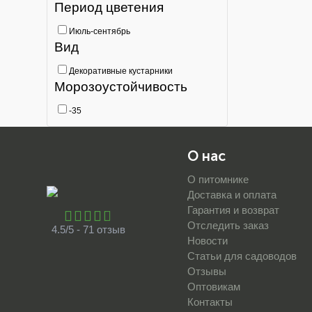
Период цветения
Июль-сентябрь
Вид
Декоративные кустарники
Морозоустойчивость
-35
О нас
О питомнике
Доставка и оплата
Гарантия и возврат
Отследить заказ
4.5/5 - 71 отзыв
Новости
Статьи для садоводов
Отзывы
Оптовикам
Контакты