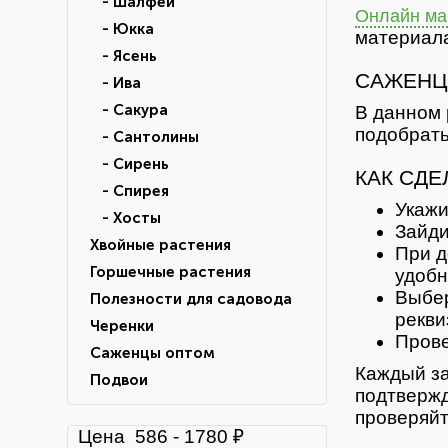
- Шалфей
Онлайн маг
- Юкка
материала
- Ясень
САЖЕНЦ
- Ива
- Сакура
В данном 
подобрать
- Сантолины
- Сирень
КАК СДЕ
- Спирея
Укажи
- Хосты
Зайди
Хвойные растения
При д
Горшечные растения
удобн
Выбер
Полезности для садовода
рекви
Черенки
Прове
Саженцы оптом
Каждый за
Подвои
подтвержд
проверяйт
Цена
586
-
1780
₽