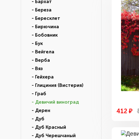
- Бархат
- Береза
- Бересклет
- Бирючина
- Бобовник
- Бук
- Вейгела
- Верба
- Вяз
- Гейхера
- Глициния (Вистерия)
- Граб
- Девичий виноград
412 ₽
- Дерен
- Дуб
- Дуб Красный
- Дуб Черешчаный