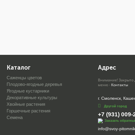
Каталог
Адрес
Саженцы цветов
Внимание! Закрыто 
Плодово-ягодные деревья
меню -
Контакты
Ягодные кустарники
Декоративные культуры
г. Смоленск, Кашен
Хвойные растения
Другой город
Горшечные растения
+7 (931) 009-
Семена
Заказать обратны
info@svoy-pitomnik