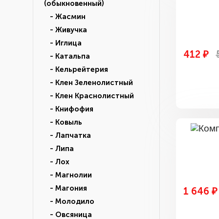
(обыкновенный)
- Жасмин
- Живучка
- Иглица
412 ₽
- Катальпа
- Кельрейтерия
- Клен Зеленолистный
- Клен Краснолистный
- Книфофия
- Ковыль
- Лапчатка
- Липа
- Лох
- Магнолии
- Магония
1 646 ₽
- Молодило
- Овсяница