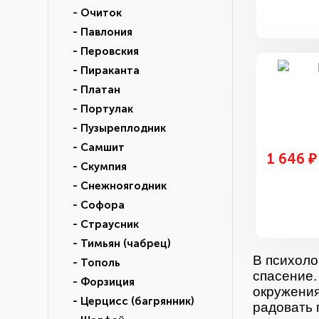
- Очиток
- Павлония
- Перовския
- Пираканта
- Платан
- Портулак
- Пузыреплодник
- Самшит
1 646 ₽
- Скумпия
- Снежноягодник
- Софора
- Страусник
- Тимьян (чабрец)
В психоло
- Тополь
спасение.
- Форзиция
окружения
- Церцисс (багрянник)
радовать 