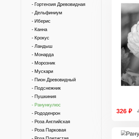
- Гортензия Древовидная
- Дельфиниум
- Иберис
- Канна
- Крокус
- Ландыш
- Монарда
- Морозник
- Мускари
- Пион Древовидный
- Подснежник
- Пушкиния
- Ранункулюс
326 ₽
- Рододенрон
- Роза Английская
- Роза Парковая
- Роза Плетистая