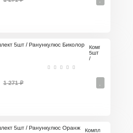
Комплект
5шт
/
Ранункулюс
Биколор
1 271 ₽
Комплект