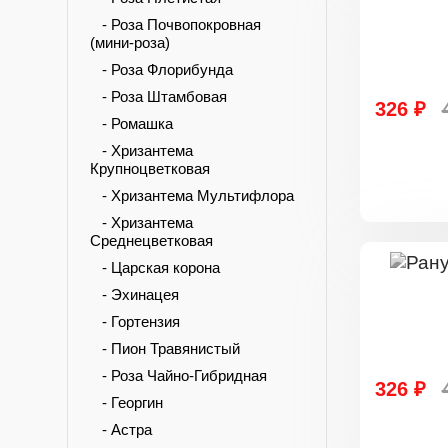
- Роза Почвопокровная
(мини-роза)
- Роза Флорибунда
- Роза Штамбовая
326 ₽
- Ромашка
- Хризантема
Крупноцветковая
- Хризантема Мультифлора
- Хризантема
Среднецветковая
- Царская корона
- Эхинацея
- Гортензия
- Пион Травянистый
- Роза Чайно-Гибридная
326 ₽
- Георгин
- Астра