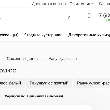
Доставка и оплата
О питомнике
Гаран
+7 (9
За
(саженцы)
Ягодные кустарники
Декоративные культ
Саженцы цветов
Ранункулюс
КУЛЮС
улюс белый
Ранункулюс желтый
Ранункулюс кра
 I Сортировать: