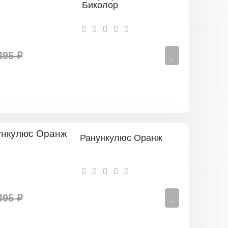
Биколор
495 ₽
Ранункулюс Оранж
495 ₽