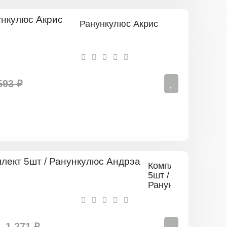
Ранункулюс Акрис
593 ₽
Комплект
5шт /
Ранункулюс
Андрэа
1 271 ₽