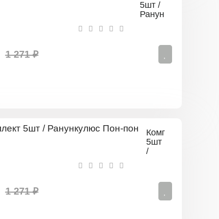
5шт /
Ранункулюс
Оранж
1 271 ₽
Комплект
5шт
/
Ранункулюс
Пон-
пон
1 271 ₽