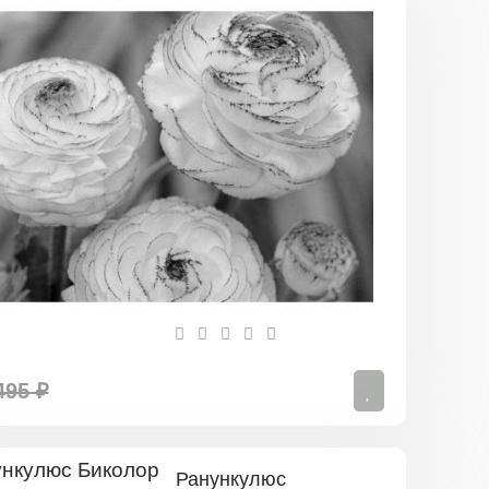
Ранункулю
Андрэа
495 ₽
Ранункулюс