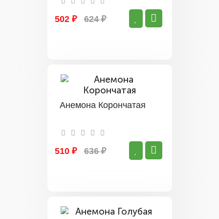
502 ₽
624 ₽
Анемона Корончатая
510 ₽
636 ₽