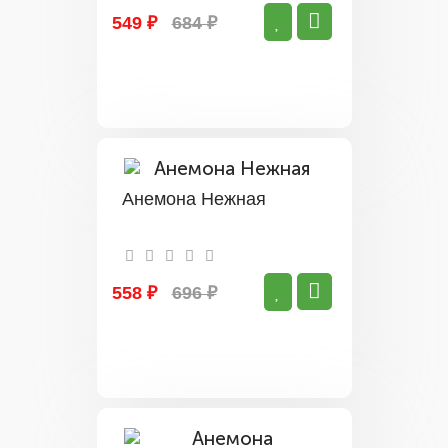
549 ₽
684 ₽
Анемона Нежная
558 ₽
696 ₽