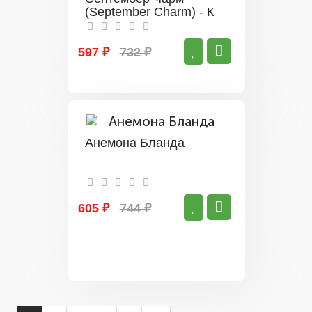
(September Charm) - К
597 ₽
732 ₽
Анемона Бланда
605 ₽
744 ₽