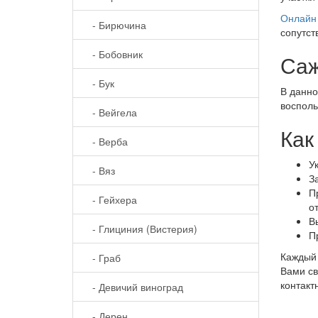
Онлайн 
- Бирючина
сопутст
- Бобовник
Саж
- Бук
В данно
восполь
- Вейгела
Как
- Верба
У
- Вяз
З
П
- Гейхера
о
В
- Глициния (Вистерия)
П
Каждый 
- Граб
Вами св
контакт
- Девичий виноград
- Дерен