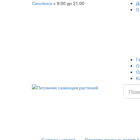
Смоленск
с 9:00 до 21:00
Д
О
Г
О
О
К
Саженцы цветов
Плодово-ягодные деревья