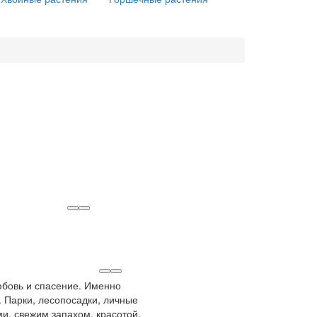
любовь и спасение. Именно
 Парки, лесопосадки, личные
и, свежим запахом, красотой.