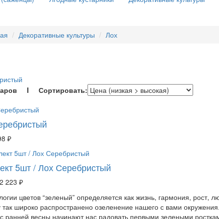
ная
Декоративные культуры
Лох
ристый
варов I Сортировать:
еребристый
98 ₽
ект 5шт / Лох Серебристый
2 223 ₽
логии цветов “зеленый” определяется как жизнь, гармония, рост, 
 так широко распространено озеленение нашего с вами окружения.
 с ранней весны начинают нас радовать первыми зелеными росткам