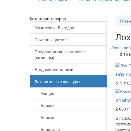
Категории товаров
Глав
Комплекты. Выгодно!
Лох
Саженцы цветов
Лох сереб
Плодово-ягодные деревья
2 То
(саженцы)
Ягодные кустарники
Лох С
Декоративные культуры
519 ₽
6
- Акация
Компл
- Бархат
2 069 ₽
- Береза
В психо
поэтому
- Бересклет
участки