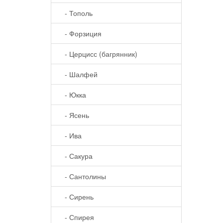
- Тополь
- Форзиция
- Церцисс (багрянник)
- Шалфей
- Юкка
- Ясень
- Ива
- Сакура
- Сантолины
- Сирень
- Спирея