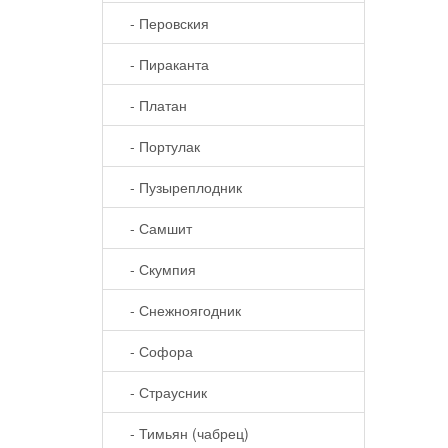
- Перовския
- Пираканта
- Платан
- Портулак
- Пузыреплодник
- Самшит
- Скумпия
- Снежноягодник
- Софора
- Страусник
- Тимьян (чабрец)