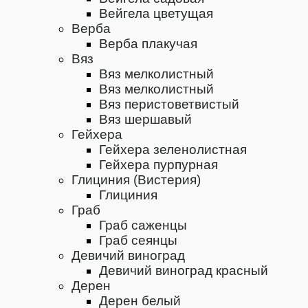
Вейгела цветущая
Верба
Верба плакучая
Вяз
Вяз мелколистный
Вяз мелколистный
Вяз перистоветвистый
Вяз шершавый
Гейхера
Гейхера зеленолистная
Гейхера пурпурная
Глициния (Вистерия)
Глициния
Граб
Граб саженцы
Граб сеянцы
Девичий виноград
Девичий виноград красный
Дерен
Дерен белый