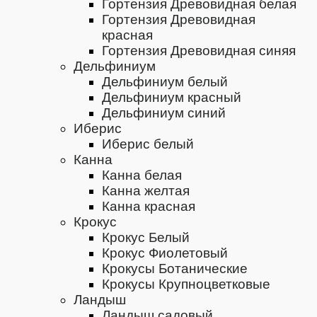
Гортензия Древовидная белая
Гортензия Древовидная
красная
Гортензия Древовидная синяя
Дельфиниум
Дельфиниум белый
Дельфиниум красный
Дельфиниум синий
Иберис
Иберис белый
Канна
Канна белая
Канна желтая
Канна красная
Крокус
Крокус Белый
Крокус Фиолетовый
Крокусы Ботанические
Крокусы Крупноцветковые
Ландыш
Ландыш садовый