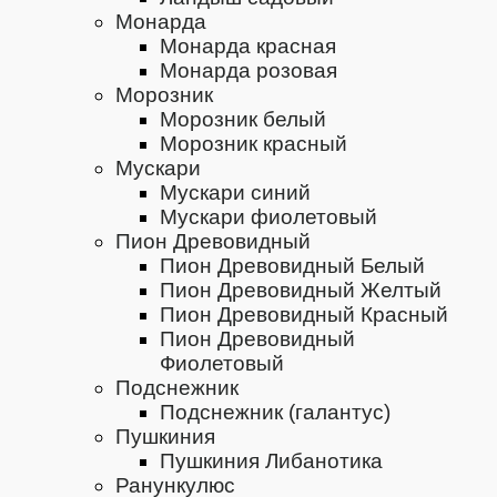
Монарда
Монарда красная
Монарда розовая
Морозник
Морозник белый
Морозник красный
Мускари
Мускари синий
Мускари фиолетовый
Пион Древовидный
Пион Древовидный Белый
Пион Древовидный Желтый
Пион Древовидный Красный
Пион Древовидный
Фиолетовый
Подснежник
Подснежник (галантус)
Пушкиния
Пушкиния Либанотика
Ранункулюс