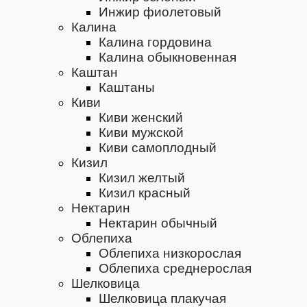
Инжир фиолетовый
Калина
Калина гордовина
Калина обыкновенная
Каштан
Каштаны
Киви
Киви женский
Киви мужской
Киви самоплодный
Кизил
Кизил желтый
Кизил красный
Нектарин
Нектарин обычный
Облепиха
Облепиха низкорослая
Облепиха среднерослая
Шелковица
Шелковица плакучая