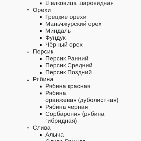
Шелковица шаровидная
Орехи
Грецкие орехи
Маньчжурский орех
Миндаль
Фундук
Чёрный орех
Персик
Персик Ранний
Персик Средний
Персик Поздний
Рябина
Рябина красная
Рябина
оранжевая (дуболистная)
Рябина черная
Сорбарония (рябина
гибридная)
Слива
Алыча