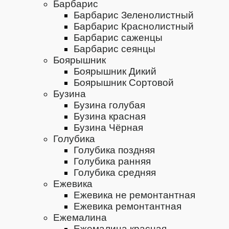
Барбарис
Барбарис Зеленолистный
Барбарис Краснолистный
Барбарис саженцы
Барбарис сеянцы
Боярышник
Боярышник Дикий
Боярышник Сортовой
Бузина
Бузина голубая
Бузина красная
Бузина Чёрная
Голубика
Голубика поздняя
Голубика ранняя
Голубика средняя
Ежевика
Ежевика не ремонтантная
Ежевика ремонтантная
Ежемалина
Ежемалина красная