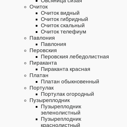
Овсяница сизая
Очиток
Очиток видный
Очиток гибридный
Очиток скальный
Очиток телефиум
Павлония
Павлония
Перовския
Перовския лебедолистная
Пираканта
Пираканта красная
Платан
Платан обыкновенный
Портулак
Портулак огородный
Пузыреплодник
Пузыреплодник
зеленолистный
Пузыреплодник
краснолистный