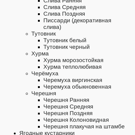
Слива Ранняя
Слива Средняя
Слива Поздняя
Писсарди (декоративная
слива)
Тутовник
Тутовник белый
Тутовник черный
Хурма
Хурма морозостойкая
Хурма теплолюбивая
Черёмуха
Черемуха виргинская
Черемуха обыкновенная
Черешня
Черешня Ранняя
Черешня Средняя
Черешня Поздняя
Черешня Колоновидная
Черешня плакучая на штамбе
Ягодные кустарники