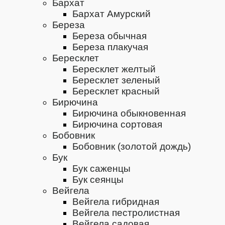
Бархат
Бархат Амурский
Береза
Береза обычная
Береза плакучая
Бересклет
Бересклет желтый
Бересклет зеленый
Бересклет красный
Бирючина
Бирючина обыкновенная
Бирючина сортовая
Бобовник
Бобовник (золотой дождь)
Бук
Бук саженцы
Бук сеянцы
Вейгела
Вейгела гибридная
Вейгела пестролистная
Вейгела садовая