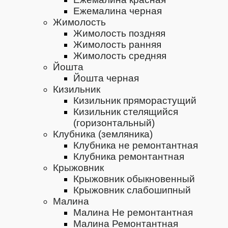
Ежемалина черная
Жимолость
Жимолость поздняя
Жимолость ранняя
Жимолость средняя
Йошта
Йошта черная
Кизильник
Кизильник пряморастущий
Кизильник стелящийся
(горизонтальный)
Клубника (земляника)
Клубника не ремонтантная
Клубника ремонтантная
Крыжовник
Крыжовник обыкновенный
Крыжовник слабошипный
Малина
Малина Не ремонтантная
Малина Ремонтантная