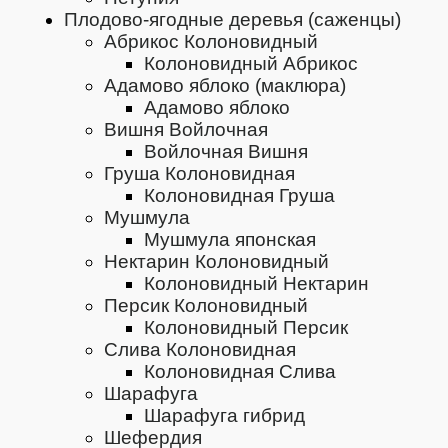
Плодово-ягодные деревья (саженцы)
Абрикос Колоновидный
Колоновидный Абрикос
Адамово яблоко (маклюра)
Адамово яблоко
Вишня Войлочная
Войлочная Вишня
Груша Колоновидная
Колоновидная Груша
Мушмула
Мушмула японская
Нектарин Колоновидный
Колоновидный Нектарин
Персик Колоновидный
Колоновидный Персик
Слива Колоновидная
Колоновидная Слива
Шарафуга
Шарафуга гибрид
Шефердия