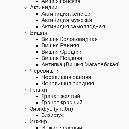
Айва Японская
Актинидии
Актинидия женская
Актинидия мужская
Актинидия самоплодная
Вишня
Вишня Колоновидная
Вишня Ранняя
Вишня Средняя
Вишня Поздняя
Антипка (Вишня Магалебская)
Черевишня
Черевишня ранняя
Черевишня средняя
Гранат
Гранат желтый
Гранат красный
Зизифус (унаби)
Зизифус
Инжир
Инжир зеленый