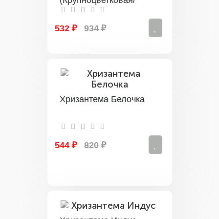
Белая)
532 ₽
934 ₽
Хризантема Белочка
544 ₽
820 ₽