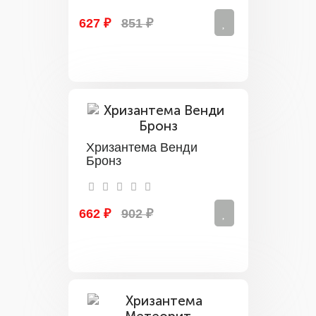
627 ₽
851 ₽
Хризантема Венди
Бронз
662 ₽
902 ₽