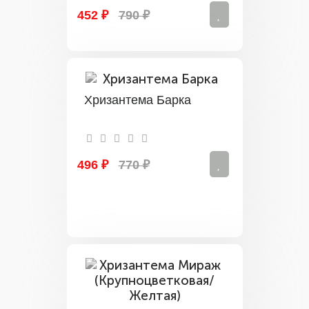
452 ₽
790 ₽
Хризантема Барка
496 ₽
770 ₽